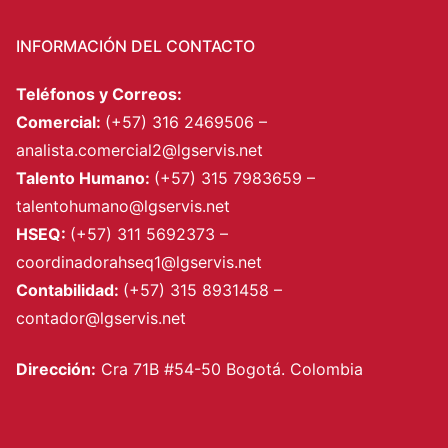
INFORMACIÓN DEL CONTACTO
Teléfonos y Correos:
Comercial:
(+57) 316 2469506 –
analista.comercial2@lgservis.net
Talento Humano:
(+57) 315 7983659 –
talentohumano@lgservis.net
HSEQ:
(+57) 311 5692373 –
coordinadorahseq1@lgservis.net
Contabilidad:
(+57) 315 8931458 –
contador@lgservis.net
Dirección:
Cra 71B #54-50 Bogotá. Colombia